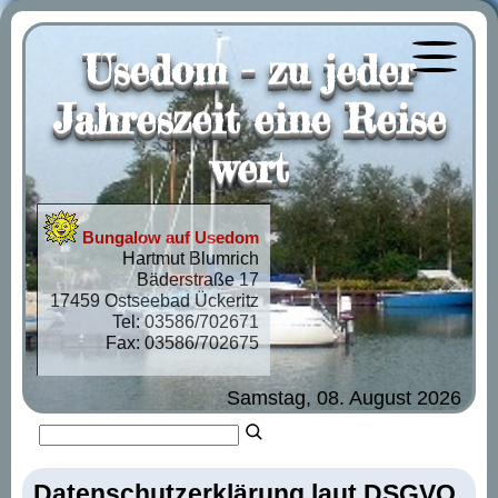
Usedom - zu jeder
Menü öf
Jahreszeit eine Reise
wert
Bungalow auf Usedom
Hartmut Blumrich
Bäderstraße 17
17459 Ostseebad Ückeritz
Tel: 03586/702671
Fax: 03586/702675
Samstag, 08. August 2026
Datenschutzerklärung laut DSGVO